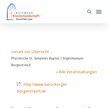
Skip
Menu
to
search
main
content
zurück zur Übersicht …
Pfarrkirche St. Johannes Baptist | Orgelmuseum
Borgentreich
« Alle Veranstaltungen
Webseite
http://www.barockorgel-
borgentreich.de