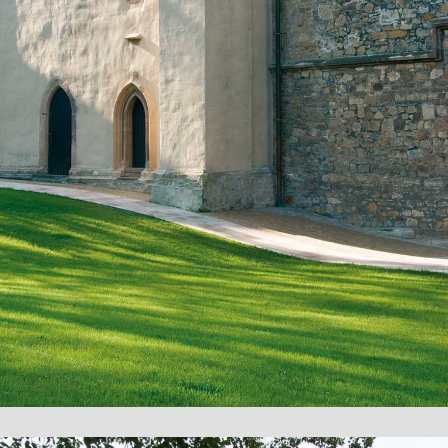
des Turmes sind durch Gesimse markiert. Im Westen
deutet die mittigen Mauerverstärkung auf einen
unvollendete erste Turm hin. An der Westseite
schloss sich das ehemalige Kloster an, von dessen
mittelalterlichen Gebäuden seit dem 19. Jahrhundert
so gut wie nichts mehr erhalten ist.
Quellen
www.marien-lemgo.de
www.lemgo.net
www.landesverband-lippe.de